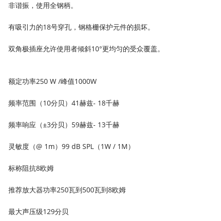
非谐振，使用全钢柄。
有吸引力的18号穿孔，钢格栅保护元件的损坏。
双角极插座允许使用者倾斜10°更均匀的受众覆盖。
额定功率250 W /峰值1000W
频率范围（10分贝）41赫兹- 18千赫
频率响应（±3分贝）59赫兹- 13千赫
灵敏度（@ 1m）99 dB SPL（1W / 1M）
标称阻抗8欧姆
推荐放大器功率250瓦到500瓦到8欧姆
最大声压级129分贝