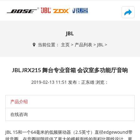
T
o
g
g
JBL
l
当前位置：
主页
>
产品列表
>
JBL
>
e
n
a
v
JBL JRX215 舞台专业音箱 会议室多功能厅音响
i
g
2019-02-13 11:51 发布：正东雄 浏览：
a
t
i
产品介绍
o
在线咨询
n
JBL 15和一个64毫米的低频驱动器（2.5英寸）直径edgewound带
状音圈，在音圈间隙提供了更大的横截面线的面积比圆线设计，更