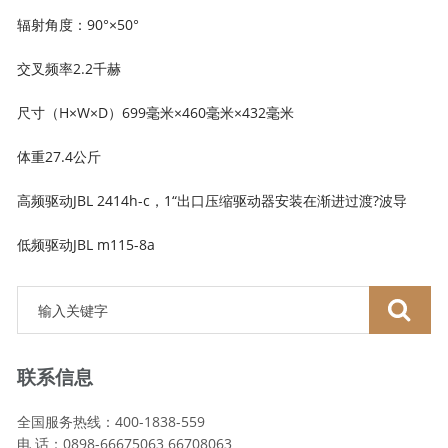
辐射角度：90°×50°
交叉频率2.2千赫
尺寸（H×W×D）699毫米×460毫米×432毫米
体重27.4公斤
高频驱动JBL 2414h-c，1“出口压缩驱动器安装在渐进过渡?波导
低频驱动JBL m115-8a
联系信息
全国服务热线：400-1838-559
电 话：0898-66675063 66708063