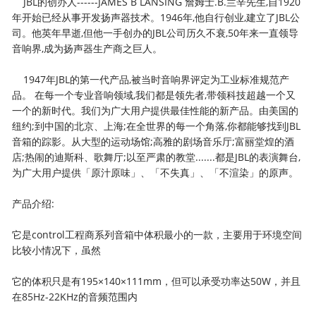
JBL的创办人------JAMES B LANSING 詹姆士.B.兰辛先生,自1920
年开始已经从事开发扬声器技术。1946年,他自行创业,建立了JBL公
司。他英年早逝,但他一手创办的JBL公司历久不衰,50年来一直领导
音响界,成为扬声器生产商之巨人。
1947年JBL的第一代产品,被当时音响界评定为工业标准规范产
品。 在每一个专业音响领域,我们都是领先者,带领科技超越一个又
一个的新时代。我们为广大用户提供最佳性能的新产品。由美国的
纽约;到中国的北京、上海;在全世界的每一个角落,你都能够找到JBL
音箱的踪影。从大型的运动场馆;高雅的剧场音乐厅;富丽堂煌的酒
店;热闹的迪斯科、歌舞厅;以至严肃的教堂.......都是JBL的表演舞台,
为广大用户提供「原汁原味」、「不失真」、「不渲染」的原声。
产品介绍:
它是control工程商系列音箱中体积最小的一款，主要用于环境空间
比较小情况下，虽然
它的体积只是有195×140×111mm，但可以承受功率达50W，并且
在85Hz-22KHz的音频范围内