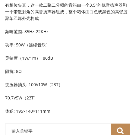
有相位失真，这一款二路二分频的音箱由一个3.5″的低音扬声器和
一个带散射角的高音扬声器组成，整个箱体由白色或黑色的高强度
聚苯乙烯外壳构成
频响范围: 85Hz-22KHz
功率: 50W（连续音乐）
灵敏度（1W/1m）: 86dB
阻抗: 8Ω
变压器抽头: 100V10W（23T）
70.7V5W（23T）
体积: 195×140×111mm