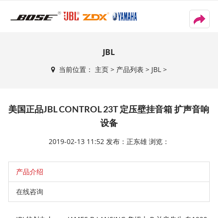
T
o
g
g
JBL
l
当前位置：
主页
>
产品列表
>
JBL
>
e
n
a
v
美国正品JBL CONTROL 23T 定压壁挂音箱 扩声音响
i
设备
g
a
2019-02-13 11:52 发布：正东雄 浏览：
t
i
o
产品介绍
n
在线咨询